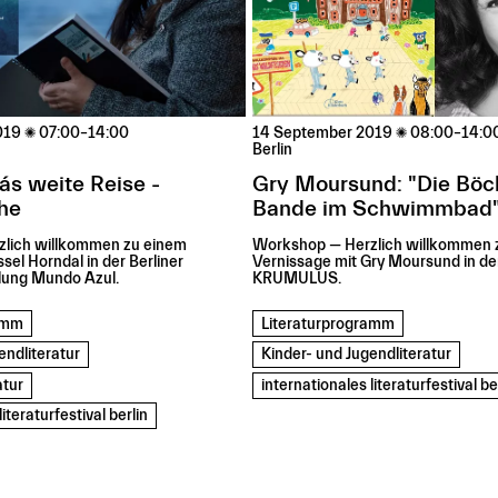
019

07:00–14:00
14 September 2019

08:00–14:0
Berlin
s weite Reise -
Gry Moursund: "Die Böc
he
Bande im Schwimmbad
lich willkommen zu einem
Workshop — Herzlich willkommen z
sel Horndal in der Berliner
Vernissage mit Gry Moursund in d
lung Mundo Azul.
KRUMULUS.
ramm
Literaturprogramm
endliteratur
Kinder- und Jugendliteratur
atur
internationales literaturfestival be
iteraturfestival berlin