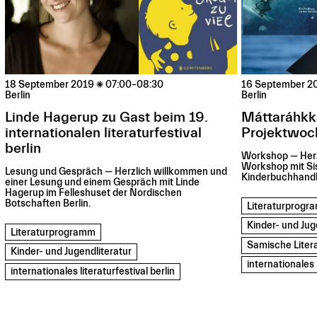
18 September 2019

07:00–08:30
16 September 2
Berlin
Berlin
Linde Hagerup zu Gast beim 19.
Máttaráhkká
internationalen literaturfestival
Projektwoc
berlin
Workshop — Herz
Workshop mit Sis
Lesung und Gespräch — Herzlich willkommen und
Kinderbuchhand
einer Lesung und einem Gespräch mit Linde
Hagerup im Felleshuset der Nordischen
Botschaften Berlin.
Literaturprog
Kinder- und Jug
Literaturprogramm
Samische Liter
Kinder- und Jugendliteratur
internationales l
internationales literaturfestival berlin