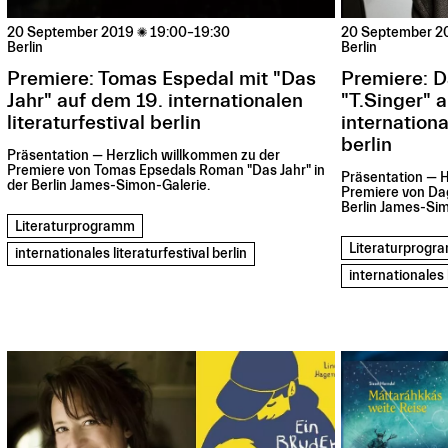
20 September 2019

19:00–19:30
20 September 2
Berlin
Berlin
Premiere: Tomas Espedal mit "Das
Premiere: D
Jahr" auf dem 19. internationalen
"T.Singer" 
literaturfestival berlin
internationa
berlin
Präsentation — Herzlich willkommen zu der
Premiere von Tomas Epsedals Roman "Das Jahr" in
Präsentation — H
der Berlin James-Simon-Galerie.
Premiere von Dag
Berlin James-Sim
Literaturprogramm
Literaturprog
internationales literaturfestival berlin
internationales l