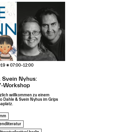
019

07:00–12:00
 Svein Nyhus:
"-Workshop
lich willkommen zu einem
o Dahle & Svein Nyhus im Grips
aplatz.
ramm
endliteratur