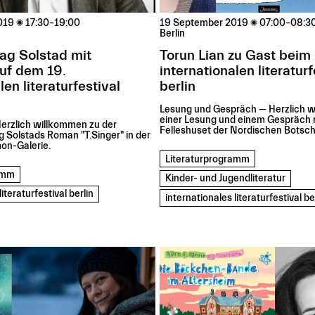
019

17:30–19:00
19 September 2019

07:00–08:3
Berlin
ag Solstad mit
Torun Lian zu Gast beim 
auf dem 19.
internationalen literaturf
len literaturfestival
berlin
Lesung und Gespräch — Herzlich 
einer Lesung und einem Gespräch m
erzlich willkommen zu der
Felleshuset der Nordischen Botscha
 Solstads Roman "T.Singer" in der
on-Galerie.
Literaturprogramm
ramm
Kinder- und Jugendliteratur
iteraturfestival berlin
internationales literaturfestival be