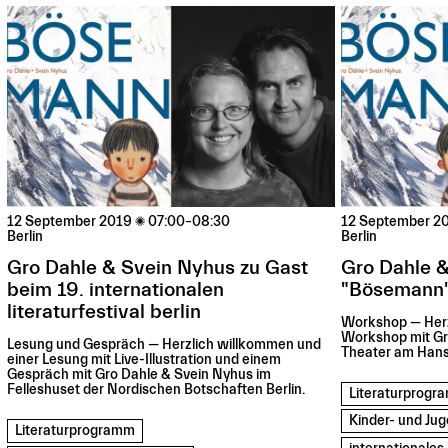
12 September 2019

07:00–08:30
12 September 2
Berlin
Berlin
Gro Dahle & Svein Nyhus zu Gast
Gro Dahle &
beim 19. internationalen
"Bösemann
literaturfestival berlin
Workshop — Herz
Workshop mit Gr
Lesung und Gespräch — Herzlich willkommen und
Theater am Hans
einer Lesung mit Live-Illustration und einem
Gespräch mit Gro Dahle & Svein Nyhus im
Felleshuset der Nordischen Botschaften Berlin.
Literaturprog
Kinder- und Jug
Literaturprogramm