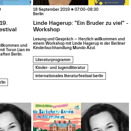
0
18 September 2019

07:00–08:30
Berlin
19.
Linde Hagerup: "Ein Bruder zu viel" -
estival
Workshop
Lesung und Gespräch — Herzlich willkommen und
einem Workshop mit Linde Hagerup in der Berliner
willkommen und
Kinderbuchhandlung Mundo Azul.
it Torun Lian im
ften Berlin.
Literaturprogramm
Kinder- und Jugendliteratur
internationales literaturfestival berlin
rlin