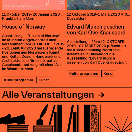
11 Oktober 2019–26 Januar 2020

07:00–19:00
12 Oktober 2019–1 März 2020

07:00–18:00
Frankfurt am Main
Düsseldorf
House of Norway
Edvard Munch gesehen
von Karl Ove Knausgård
Ausstellung — "House of Norway"
im Museum Angewandte Kunst
Ausstellung — Vom 12. OKTOBER
versammelt vom 11. OKTOBER 2019
2019 - 01. MÄRZ 2020 präsentiert
- 26. JANUAR 2020 herausragende
die Kunstsammlung Nordrhein-
Positionen aus Norwegens Kunst
Westfalen in Düsseldorf die
und Kultur, Design, Handwerk und
Ausstellung "Edvard Munch
Architektur, die für eine kreative
gesehen von Karl Ove Knausgård".
Auseinandersetzung mit einer Welt
im Wandel stehen.
Kulturprogramm
Kunst
Kulturprogramm
Kunst
Alle Veranstaltungen