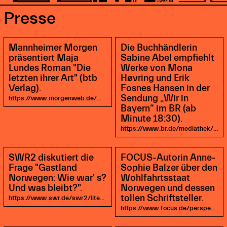
Presse
Mannheimer Morgen
Die Buchhändlerin
präsentiert Maja
Sabine Abel empfiehlt
Lundes Roman "Die
Werke von Mona
letzten ihrer Art" (btb
Høvring und Erik
Verlag).
Fosnes Hansen in der
Sendung „Wir in
https://www.morgenweb.de/mannheimer-morgen_artikel,-seite-1-mm-eindrucksvolle-mahnung-_arid,1544713.html
Bayern“ im BR (ab
Minute 18:30).
https://www.br.de/mediathek/video/wir-in-bayern-25102019-freitagsglueck-buchtipps-von-der-frankfurter-buchmesse-schafskaesestrudel-auf-ratatouille-und-kraeutercreme-av:5d78e8bbe364e90013e0dfb1
SWR2 diskutiert die
FOCUS-Autorin Anne-
Frage "Gastland
Sophie Balzer über den
Norwegen: Wie war' s?
Wohlfahrtsstaat
Und was bleibt?".
Norwegen und dessen
tollen Schriftsteller.
https://www.swr.de/swr2/literatur/Gespraech-Gastland-Norwegen-Wie-war-s,swr2-lesenswert-magazin-20191027-1705-02-gastland-norwegen-wie-war-s-und-was-bleibt-100.html
https://www.focus.de/perspektiven/politik-glueckliches-norwegen-was-machst-du-besser_id_11248476.html