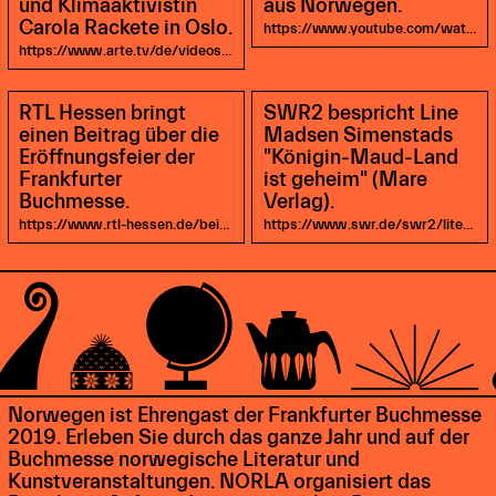
und Klimaaktivistin
aus Norwegen.
Carola Rackete in Oslo.
https://www.youtube.com/watch?v=D0gk9ubDQ_U
https://www.arte.tv/de/videos/091930-000-A/durch-die-nacht-mit/
RTL Hessen bringt
SWR2 bespricht Line
einen Beitrag über die
Madsen Simenstads
Eröffnungsfeier der
"Königin-Maud-Land
Frankfurter
ist geheim" (Mare
Buchmesse.
Verlag).
https://www.rtl-hessen.de/beitrag/frankfurt-mette-marit-prinz-haakon-buchmesse-eroeffnung-norwegen
https://www.swr.de/swr2/literatur/Buchkritik-Line-Madsen-Simenstad-Koenigin-Maud-Land-ist-geheim,av-o1156072-100.html
Norwegen ist Ehrengast der Frankfurter Buchmesse
2019. Erleben Sie durch das ganze Jahr und auf der
Buchmesse norwegische Literatur und
Kunstveranstaltungen. NORLA organisiert das