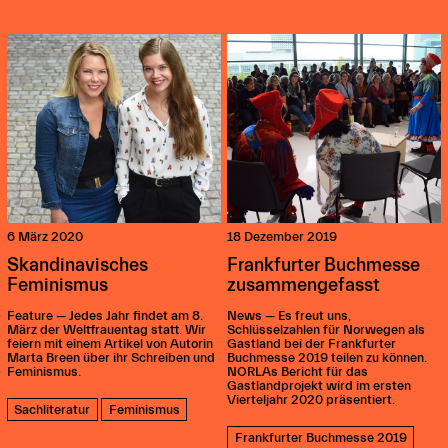
6 März 2020
18 Dezember 2019
Skandinavisches
Frankfurter Buchmesse
Feminismus
zusammengefasst
Feature — Jedes Jahr findet am 8.
News — Es freut uns,
März der Weltfrauentag statt. Wir
Schlüsselzahlen für Norwegen als
feiern mit einem Artikel von Autorin
Gastland bei der Frankfurter
Marta Breen über ihr Schreiben und
Buchmesse 2019 teilen zu können.
Feminismus.
NORLAs Bericht für das
Gastlandprojekt wird im ersten
Vierteljahr 2020 präsentiert.
Sachliteratur
Feminismus
Frankfurter Buchmesse 2019