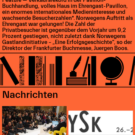
Buchhandlung, volles Haus im Ehrengast-Pavillon,
ein enormes internationales Medieninteresse und
wachsende Besucherzahlen*. Norwegens Auftritt als
Ehrengast war gelungen! Die Zahl der
Privatbesucher ist gegenüber dem Vorjahr um 9,2
Prozent gestiegen, nicht zuletzt dank Norwegens
Gastlandinitiative – „Eine Erfolgsgeschichte“, so der
Direktor der Frankfurter Buchmesse, Juergen Boos.
Nachrichten