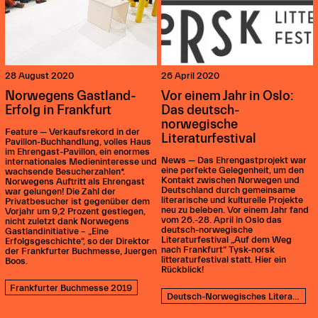
28 August 2020
26 April 2020
Norwegens Gastland-
Vor einem Jahr in Oslo:
Erfolg in Frankfurt
Das deutsch-
norwegische
Feature — Verkaufsrekord in der
Literaturfestival
Pavillon-Buchhandlung, volles Haus
im Ehrengast-Pavillon, ein enormes
News — Das Ehrengastprojekt war
internationales Medieninteresse und
eine perfekte Gelegenheit, um den
wachsende Besucherzahlen*.
Kontakt zwischen Norwegen und
Norwegens Auftritt als Ehrengast
Deutschland durch gemeinsame
war gelungen! Die Zahl der
literarische und kulturelle Projekte
Privatbesucher ist gegenüber dem
neu zu beleben. Vor einem Jahr fand
Vorjahr um 9,2 Prozent gestiegen,
vom 26.-28. April in Oslo das
nicht zuletzt dank Norwegens
deutsch-norwegische
Gastlandinitiative – „Eine
Literaturfestival „Auf dem Weg
Erfolgsgeschichte“, so der Direktor
nach Frankfurt“ Tysk-norsk
der Frankfurter Buchmesse, Juergen
litteraturfestival statt. Hier ein
Boos.
Rückblick!
Frankfurter Buchmesse 2019
Deutsch-Norwegisches Literaturfestival