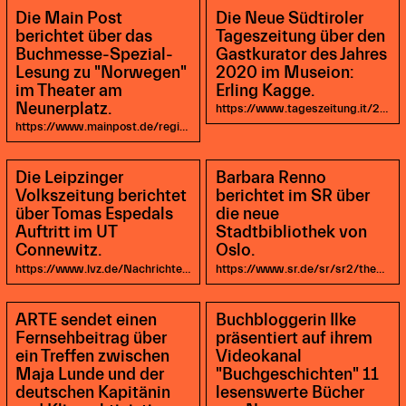
Die Main Post
Die Neue Südtiroler
berichtet über das
Tageszeitung über den
Buchmesse-Spezial-
Gastkurator des Jahres
Lesung zu "Norwegen"
2020 im Museion:
im Theater am
Erling Kagge.
Neunerplatz.
https://www.tageszeitung.it/2019/10/25/gastkurator-erling-kagge/
https://www.mainpost.de/regional/wuerzburg/Buchmesse-Spezial-Norwegen-Lesung-im-Theater-am-Neunerplatz;art735,10340645?fbclid=IwAR2Azx6kYXb1XaXpZGj681vs1xxhOZkN0tB_-d_G_GU84ur7twOyon9j4iE
Die Leipzinger
Barbara Renno
Volkszeitung berichtet
berichtet im SR über
über Tomas Espedals
die neue
Auftritt im UT
Stadtbibliothek von
Connewitz.
Oslo.
https://www.lvz.de/Nachrichten/Kultur/Kultur-Regional/Tomas-Espedal-macht-eine-merkwuerdige-Ankuendigung-Meine-letzte-Lesung
https://www.sr.de/sr/sr2/themen/literatur/20191024_oslo_deichmanske_bibliothek_100.html
ARTE sendet einen
Buchbloggerin Ilke
Fernsehbeitrag über
präsentiert auf ihrem
ein Treffen zwischen
Videokanal
Maja Lunde und der
"Buchgeschichten" 11
deutschen Kapitänin
lesenswerte Bücher