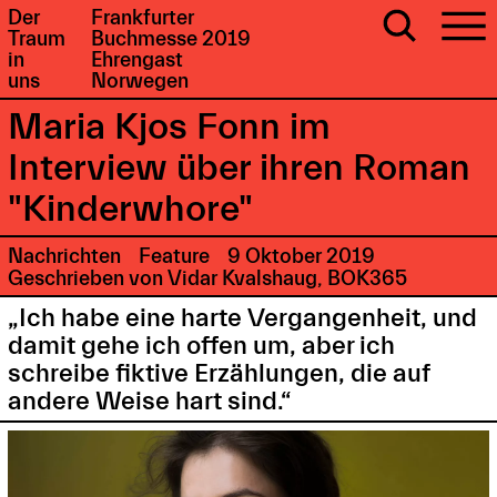
Der
Frankfurter
Traum
Buchmesse 2019
in
Ehrengast
uns
Norwegen
Maria Kjos Fonn im
Interview über ihren Roman
"Kinderwhore"
Nachrichten
Feature
9 Oktober 2019
Geschrieben von Vidar Kvalshaug, BOK365
„Ich habe eine harte Vergangenheit, und
damit gehe ich offen um, aber ich
schreibe fiktive Erzählungen, die auf
andere Weise hart sind.“