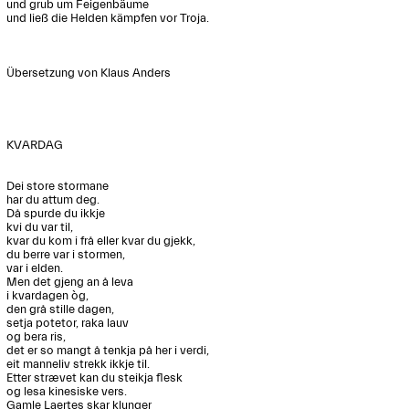
und grub um Feigenbäume

und ließ die Helden kämpfen vor Troja.

Übersetzung von Klaus Anders

KVARDAG

Dei store stormane

har du attum deg.

Då spurde du ikkje

kvi du var til,

kvar du kom i frå eller kvar du gjekk,

du berre var i stormen,

var i elden.

Men det gjeng an å leva

i kvardagen òg,

den grå stille dagen,

setja potetor, raka lauv

og bera ris,

det er so mangt å tenkja på her i verdi,

eit manneliv strekk ikkje til.

Etter strævet kan du steikja flesk

og lesa kinesiske vers.

Gamle Laertes skar klunger
