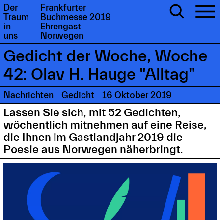
Der
Frankfurter
Traum
Buchmesse 2019
in
Ehrengast
uns
Norwegen
Gedicht der Woche, Woche
42: Olav H. Hauge "Alltag"
Nachrichten
Gedicht
16 Oktober 2019
Lassen Sie sich, mit 52 Gedichten,
wöchentlich mitnehmen auf eine Reise,
die Ihnen im Gastlandjahr 2019 die
Poesie aus Norwegen näherbringt.