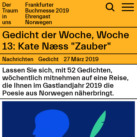
Der
Frankfurter
Traum
Buchmesse 2019
in
Ehrengast
uns
Norwegen
Gedicht der Woche, Woche
13: Kate Næss "Zauber"
Nachrichten
Gedicht
27 März 2019
Lassen Sie sich, mit 52 Gedichten,
wöchentlich mitnehmen auf eine Reise,
die Ihnen im Gastlandjahr 2019 die
Poesie aus Norwegen näherbringt.