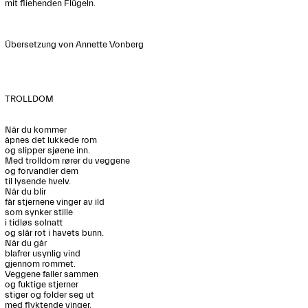
mit fliehenden Flügeln.

Übersetzung von Annette Vonberg

TROLLDOM

Når du kommer

åpnes det lukkede rom

og slipper sjøene inn.

Med trolldom rører du veggene 

og forvandler dem 

til lysende hvelv.

Når du blir

får stjernene vinger av ild

som synker stille

i tidløs solnatt

og slår rot i havets bunn.

Når du går

blafrer usynlig vind

gjennom rommet.

Veggene faller sammen

og fuktige stjerner 

stiger og folder seg ut

med flyktende vinger.
