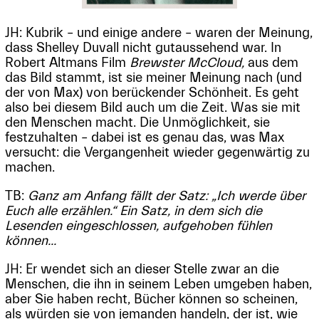
JH: Kubrik – und einige andere – waren der Meinung,
dass Shelley Duvall nicht gutaussehend war. In
Robert Altmans Film
Brewster McCloud,
aus dem
das Bild stammt, ist sie meiner Meinung nach (und
der von Max) von berückender Schönheit. Es geht
also bei diesem Bild auch um die Zeit. Was sie mit
den Menschen macht. Die Unmöglichkeit, sie
festzuhalten – dabei ist es genau das, was Max
versucht: die Vergangenheit wieder gegenwärtig zu
machen.
TB:
Ganz am Anfang fällt der Satz: „Ich werde über
Euch alle erzählen.“ Ein Satz, in dem sich die
Lesenden eingeschlossen, aufgehoben fühlen
können...
JH: Er wendet sich an dieser Stelle zwar an die
Menschen, die ihn in seinem Leben umgeben haben,
aber Sie haben recht, Bücher können so scheinen,
als würden sie von jemanden handeln, der ist, wie