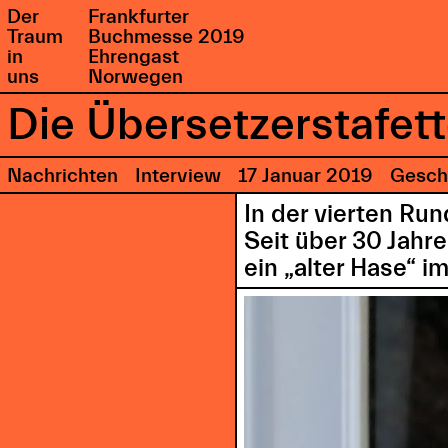
Der
Frankfurter
Traum
Buchmesse 2019
in
Ehrengast
uns
Norwegen
Die Übersetzerstafett
Nachrichten
Interview
17 Januar 2019
Gesch
In der vierten Run
Seit über 30 Jahr
ein „alter Hase“ 