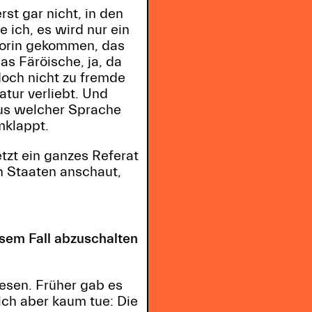
st gar nicht, in den
 ich, es wird nur ein
torin gekommen, das
as Färöische, ja, da
doch nicht zu fremde
atur verliebt. Und
aus welcher Sprache
mklappt.
etzt ein ganzes Referat
n Staaten anschaut,
esem Fall abzuschalten
lesen. Früher gab es
ich aber kaum tue: Die