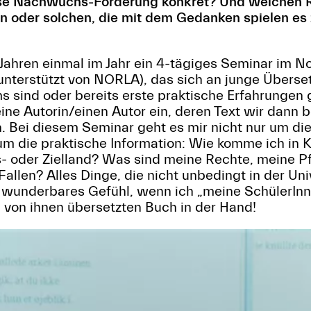
iese Nachwuchs-Förderung konkret? Und welchen 
n oder solchen, die mit dem Gedanken spielen es 
cht Jahren einmal im Jahr ein 4-tägiges Seminar im
nterstützt von NORLA), das sich an junge Überse
s sind oder bereits erste praktische Erfahrunge
eine Autorin/einen Autor ein, deren Text wir dann 
. Bei diesem Seminar geht es mir nicht nur um die
m die praktische Information: Wie komme ich in K
- oder Zielland? Was sind meine Rechte, meine P
Fallen? Alles Dinge, die nicht unbedingt in der Un
n wunderbares Gefühl, wenn ich „meine SchülerInn
 von ihnen übersetzten Buch in der Hand!