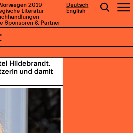
Norwegen 2019
Deutsch
gische Literatur
English
uchhandlungen
e Sponsoren & Partner
t
tel Hildebrandt.
tzerin und damit