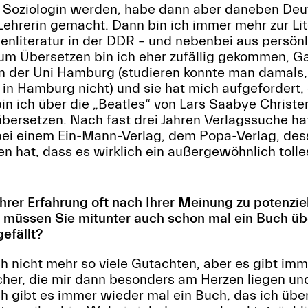
ja Soziologin werden, habe dann aber daneben Deu
ehrerin gemacht. Dann bin ich immer mehr zur Lit
uenliteratur in der DDR – und nebenbei aus persö
um Übersetzen bin ich eher zufällig gekommen, Ga
n der Uni Hamburg (studieren konnte man damals, 
 in Hamburg nicht) und sie hat mich aufgefordert,
in ich über die „Beatles“ von Lars Saabye Christe
bersetzen. Nach fast drei Jahren Verlagssuche ha
 bei einem Ein-Mann-Verlag, dem Popa-Verlag, dess
en hat, dass es wirklich ein außergewöhnlich tolle
rer Erfahrung oft nach Ihrer Meinung zu potenziel
 müssen Sie mitunter auch schon mal ein Buch üb
gefällt?
h nicht mehr so viele Gutachten, aber es gibt im
er, die mir dann besonders am Herzen liegen und
h gibt es immer wieder mal ein Buch, das ich übe