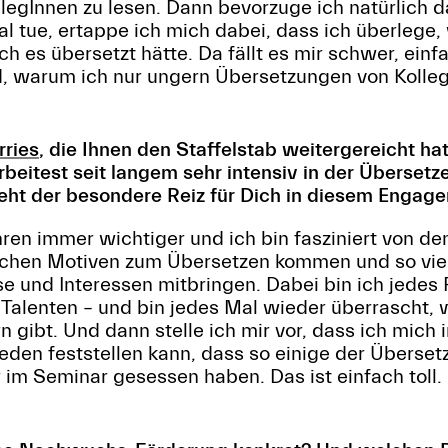
legInnen zu lesen. Dann bevorzuge ich natürlich d
l tue, ertappe ich mich dabei, dass ich überlege,
ch es übersetzt hätte. Da fällt es mir schwer, ein
d, warum ich nur ungern Übersetzungen von Kolleg
rries
, die Ihnen den Staffelstab weitergereicht ha
arbeitest seit langem sehr intensiv in der Überse
eht der besondere Reiz für Dich in diesem Engag
hren immer wichtiger und ich bin fasziniert von de
ichen Motiven zum Übersetzen kommen und so viel
e und Interessen mitbringen. Dabei bin ich jedes 
Talenten – und bin jedes Mal wieder überrascht,
n gibt. Und dann stelle ich mir vor, dass ich mic
eden feststellen kann, dass so einige der Überse
 im Seminar gesessen haben. Das ist einfach toll.