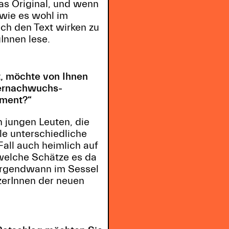
as Original, und wenn
 wie es wohl im
fach den Text wirken zu
Innen lese.
t, möchte von Ihnen
tzernachwuchs-
ement?“
n jungen Leuten, die
e unterschiedliche
Fall auch heimlich auf
 welche Schätze es da
h irgendwann im Sessel
tzerInnen der neuen