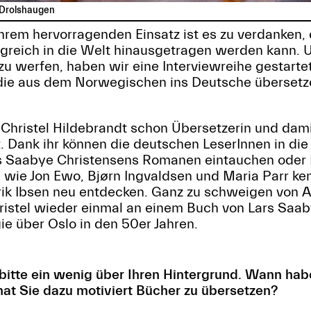
a Drolshaugen
hrem hervorragenden Einsatz ist es zu verdanken
olgreich in die Welt hinausgetragen werden kann. U
zu werfen, haben wir eine Interviewreihe gestartet
die aus dem Norwegischen ins Deutsche übersetz
t Christel Hildebrandt schon Übersetzerin und dami
 Dank ihr können die deutschen LeserInnen in die
s Saabye Christensens Romanen eintauchen oder 
wie Jon Ewo, Bjørn Ingvaldsen und Maria Parr ke
rik Ibsen neu entdecken. Ganz zu schweigen von 
istel wieder einmal an einem Buch von Lars Saa
ogie über Oslo in den 50er Jahren.
bitte ein wenig über Ihren Hintergrund. Wann hab
at Sie dazu motiviert Bücher zu übersetzen?