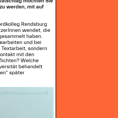
Ratschlag möchten Sie
zu werden, mit auf
 Nordkolleg Rendsburg
tzerInnen wendet, die
n gesammelt haben.
bearbeiten und bei
 Textarbeit, sondern
ontakt mit den
flichten? Welche
iversität behandelt
en“ später