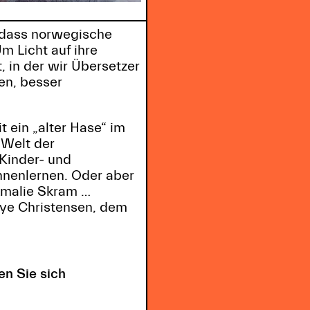
, dass norwegische
m Licht auf ihre
, in der wir Übersetzer
en, besser
t ein „alter Hase“ im
 Welt der
Kinder- und
nnenlernen. Oder aber
Amalie Skram …
bye Christensen, dem
en Sie sich