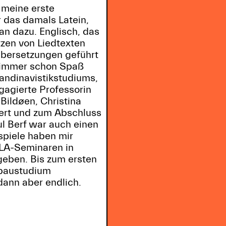
, meine erste
 das damals Latein,
an dazu. Englisch, das
tzen von Liedtexten
 Übersetzungen geführt
r immer schon Spaß
ndinavistikstudiums,
gagierte Professorin
 Bildøen, Christina
iert und zum Abschluss
ul Berf war auch einen
spiele haben mir
RLA-Seminaren in
geben. Bis zum ersten
fbaustudium
dann aber endlich.