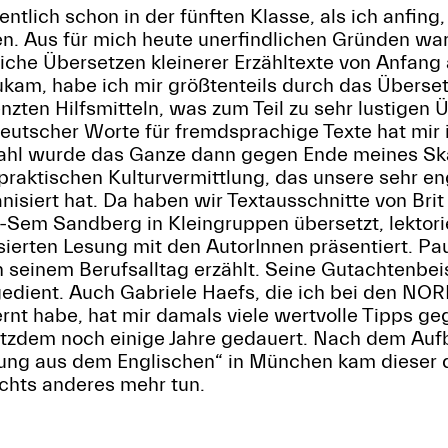
ntlich schon in der fünften Klasse, als ich anfing
n. Aus für mich heute unerfindlichen Gründen war
liche Übersetzen kleinerer Erzähltexte von Anfang 
ukam, habe ich mir größtenteils durch das Überse
nzten Hilfsmitteln, was zum Teil zu sehr lustigen
deutscher Worte für fremdsprachige Texte hat mi
ahl wurde das Ganze dann gegen Ende meines Ska
praktischen Kulturvermittlung, das unsere sehr en
nisiert hat. Da haben wir Textausschnitte von Brit
-Sem Sandberg in Kleingruppen übersetzt, lektor
isierten Lesung mit den AutorInnen präsentiert. Pa
n seinem Berufsalltag erzählt. Seine Gutachtenbei
 gedient. Auch Gabriele Haefs, die ich bei den NO
nt habe, hat mir damals viele wertvolle Tipps ge
rotzdem noch einige Jahre gedauert. Nach dem Au
zung aus dem Englischen“ in München kam dieser 
chts anderes mehr tun.