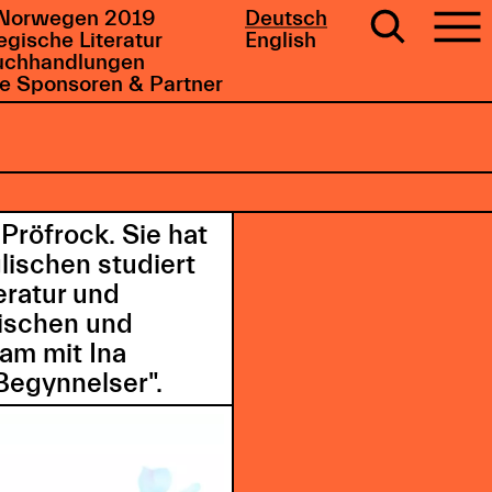
Norwegen 2019
Deutsch
gische Literatur
English
uchhandlungen
e Sponsoren & Partner
Pröfrock. Sie hat
lischen studiert
eratur und
ischen und
am mit Ina
Begynnelser".