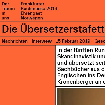
Der
Frankfurter
Traum
Buchmesse 2019
in
Ehrengast
uns
Norwegen
Die Übersetzerstafett
Nachrichten
Interview
15 Februar 2019
Gesc
In der fünften Ru
Skandinavistik un
und übersetzt seit
Sachbücher aus 
Englischen ins De
Kronenberger an d