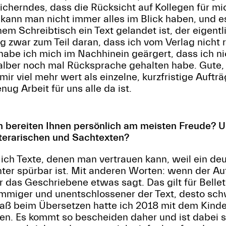
icherndes, dass die Rücksicht auf Kollegen für m
ch kann man nicht immer alles im Blick haben, und e
nem Schreibtisch ein Text gelandet ist, der eigen
g zwar zum Teil daran, dass ich vom Verlag nicht r
habe ich mich im Nachhinein geärgert, dass ich 
alber noch mal Rücksprache gehalten habe. Gute, 
mir viel mehr wert als einzelne, kurzfristige Auf
ug Arbeit für uns alle da ist.
 bereiten Ihnen persönlich am meisten Freude? 
iterarischen und Sachtexten?
ich Texte, denen man vertrauen kann, weil ein deu
ter spürbar ist. Mit anderen Worten: wenn der Aut
 das Geschriebene etwas sagt. Das gilt für Bellet
miger und unentschlossener der Text, desto schwi
paß beim Übersetzen hatte ich 2018 mit dem Kin
en. Es kommt so bescheiden daher und ist dabei so