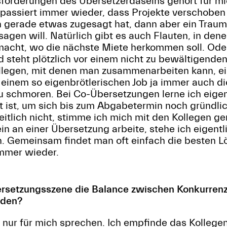
forderungen des Übersetzerdaseins gehört für mic
 passiert immer wieder, dass Projekte verschobe
gerade etwas zugesagt hat, dann aber ein Traum
agen will. Natürlich gibt es auch Flauten, in denen
acht, wo die nächste Miete herkommen soll. Oder
 steht plötzlich vor einem nicht zu bewältigende
ollegen, mit denen man zusammenarbeiten kann, e
einem so eigenbrötlerischen Job ja immer auch di
zu schmoren. Bei Co-Übersetzungen lerne ich eigen
t ist, um sich bis zum Abgabetermin noch gründli
zeitlich nicht, stimme ich mich mit den Kollegen ge
in an einer Übersetzung arbeite, stehe ich eigent
. Gemeinsam findet man oft einfach die besten L
mmer wieder.
bersetzungsszene die Balance zwischen Konkurre
nden?
 nur für mich sprechen. Ich empfinde das Kollege