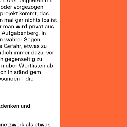
h das Jonglieren mit
n oder vorgezogen
projekt kommt, das
 mal gar nichts los ist
 man wird privat aus
n Aufgabenberg. In
in wahrer Segen.
e Gefahr, etwas zu
tlich immer dazu, vor
ch gegenseitig zu
rn über Wortlisten ab,
lich in ständigem
ösungen – die
nzdenken und
nnetzwerk als etwas