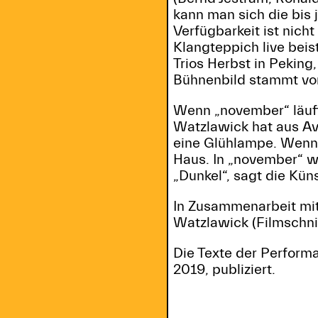
kann man sich die bis 
Verfügbarkeit ist nich
Klangteppich live bei
Trios Herbst in Peking
Bühnenbild stammt von 
Wenn „november“ läuft,
Watzlawick hat aus Av
eine Glühlampe. Wenn s
Haus. In „november“ wi
„Dunkel“, sagt die Kün
In Zusammenarbeit mit:
Watzlawick (Filmschnit
Die Texte der Perform
2019, publiziert.