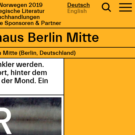
Norwegen 2019
Deutsch
gische Literatur
English
uchhandlungen
e Sponsoren & Partner
aus Berlin Mitte
 Mitte (Berlin, Deutschland)
nkler werden.
t, hinter dem
n der Mond. Ein