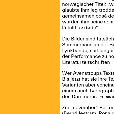
norwegischer Titel: „w
glaubte ihm jeg trodde
gemeinsamen også de v
wurden ihm seine schri
lå fullt av døde“
Die Bilder sind tatsä
Sommerhaus an der Süd
Lyrikbände, seit länge
der Performance zu hö
Literaturzeitschriften
Wer Avenstroups Texte 
Bis jetzt hat sie ihre 
Varianten aber voneina
einem auch typograph
des Dämmerns. Es war 
Zur „november“-Perfor
(Bernd Jestram, Ronal