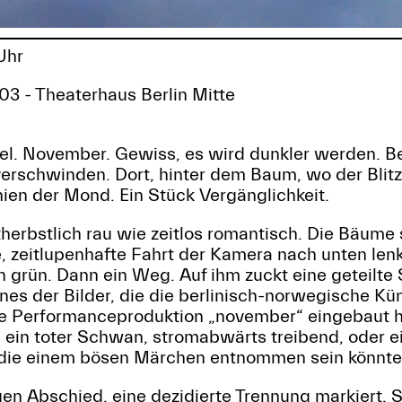
Uhr
- Theaterhaus Berlin Mitte
el. November. Gewiss, es wird dunkler werden. B
erschwinden. Dort, hinter dem Baum, wo der Blitz 
ien der Mond. Ein Stück Vergänglichkeit.
herbstlich rau wie zeitlos romantisch. Die Bäume 
, zeitlupenhafte Fahrt der Kamera nach unten lenk
ch grün. Dann ein Weg. Auf ihm zuckt eine geteilte
nes der Bilder, die die berlinisch-norwegische Kün
ue Performanceproduktion „november“ eingebaut h
 ein toter Schwan, stromabwärts treibend, oder e
 die einem bösen Märchen entnommen sein könnte
ngen Abschied, eine dezidierte Trennung markiert. 