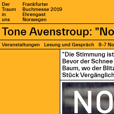
Der
Frankfurter
Traum
Buchmesse 2019
in
Ehrengast
uns
Norwegen
Tone Avenstroup: "No
Veranstaltungen
Lesung und Gespräch
8–7 N
"Die Stimmung ist
Bevor der Schnee
Baum, wo der Blit
Stück Vergänglich