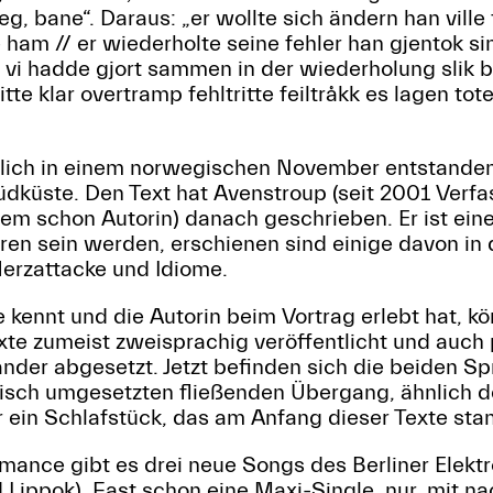
eg, bane“. Daraus: „er wollte sich ändern han ville
 ham // er wiederholte seine fehler han gjentok si
i hadde gjort sammen in der wiederholung slik bl
tte klar overtramp fehltritte feiltråkk es lagen to
chlich in einem norwegischen November entstanden
küste. Den Text hat Avenstroup (seit 2001 Verfa
rem schon Autorin) danach geschrieben. Er ist eine
ren sein werden, erschienen sind einige davon in
 Herzattacke und Idiome.
kennt und die Autorin beim Vortrag erlebt hat, k
Texte zumeist zweisprachig veröffentlicht und auch 
nder abgesetzt. Jetzt befinden sich die beiden Sp
isch umgesetzten fließenden Übergang, ähnlich 
ein Schlafstück, das am Anfang dieser Texte sta
mance gibt es drei neue Songs des Berliner Elekt
d Lippok). Fast schon eine Maxi-Single, nur, mit 