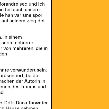
 forandre seg und ich
ne feil auch unsere
e han var sine spor
te auf seinem weg det
, in einem
sserin mehrerer
r von mehreren, die in
 den
önnte verwundert sein:
präsentiert, beide
rachen der Autorin in
denen des Traums und
nd.
ro-Drift-Duos Tarwater
nach Hause nehmen