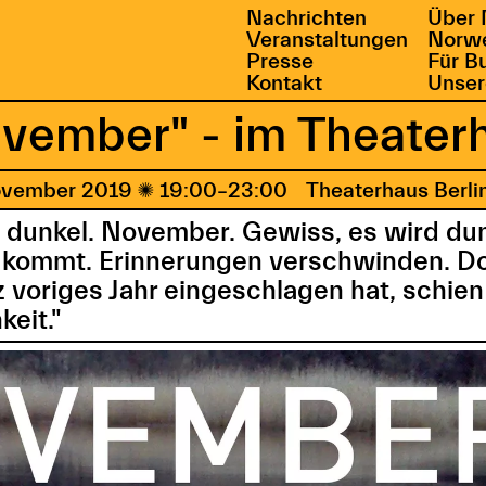
Nachrichten
Über 
Veranstaltungen
Norwe
Presse
Für B
Kontakt
Unser
vember" - im Theaterh
ovember 2019

19:00–23:00
Theaterhaus Berlin
 dunkel. November. Gewiss, es wird du
 kommt. Erinnerungen verschwinden. Dor
z voriges Jahr eingeschlagen hat, schie
keit."