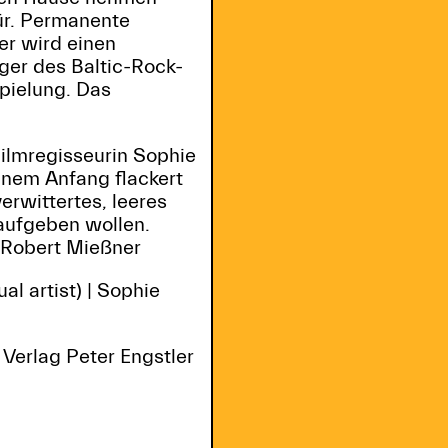
für. Permanente
ker wird einen
ger des Baltic-Rock-
spielung. Das
Filmregisseurin Sophie
inem Anfang flackert
erwittertes, leeres
 aufgeben wollen.
. Robert Mießner
l artist) | Sophie
, Verlag Peter Engstler