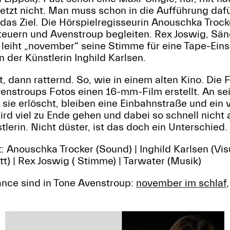
jetzt nicht. Man muss schon in die Aufführung da
t das Ziel. Die Hörspielregisseurin Anouschka Troc
steuern und Avenstroup begleiten. Rex Joswig, Sän
, leiht „november“ seine Stimme für eine Tape-Ein
der Künstlerin Inghild Karlsen.
 dann ratternd. So, wie in einem alten Kino. Die 
enstroups Fotos einen 16-mm-Film erstellt. An se
ie erlöscht, bleiben eine Einbahnstraße und ein v
rd viel zu Ende gehen und dabei so schnell nicht
stlerin. Nicht düster, ist das doch ein Unterschied
 Anouschka Trocker (Sound) | Inghild Karlsen (Visua
t) | Rex Joswig ( Stimme) | Tarwater (Musik)
ance sind in Tone Avenstroup:
november im schlaf