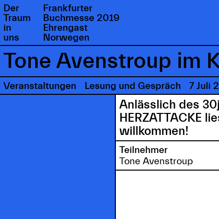
Der
Frankfurter
Traum
Buchmesse 2019
in
Ehrengast
uns
Norwegen
Tone Avenstroup im K
Veranstaltungen
Lesung und Gespräch
7 Juli
Anlässlich des 30
HERZATTACKE liest
willkommen!
Teilnehmer
Tone Avenstroup