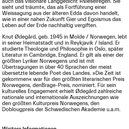
auch das visionäre Langgedicht »Nieselregen. Sie
sieht und träumt«, das als Fortführung einer
Weissagung aus der älteren Edda davon handelt,
wie in einer nahen Zukunft Gier und Egoismus das
Leben auf der Erde nachhaltig vergiften.
Knut Ødegård, geb. 1945 in Molde / Norwegen, lebt
in seiner Heimatstadt und in Reykjavik / Island. Er
studierte Theologie und Philosophie in Oslo, später
Literatur in Cambridge, England. Er gilt als einer der
größten Lyriker Norwegens und ist mit
Übertragungen in über 40 Sprachen der meist
übersetzte lebende Poet des Landes. »Die Zeit ist
gekommen« war für den größten literarischen Preis
Norwegens, denBrage-Preis, nominiert. Für sein
kulturelles Engagement erhielt Ødegård zahlreiche
nationale und internationale Auszeichnungen wie
den größten Kulturpreis Norwegens, den
Doblougpreis der Schwedischen Akademie u.a.m.
Weitere Informationen