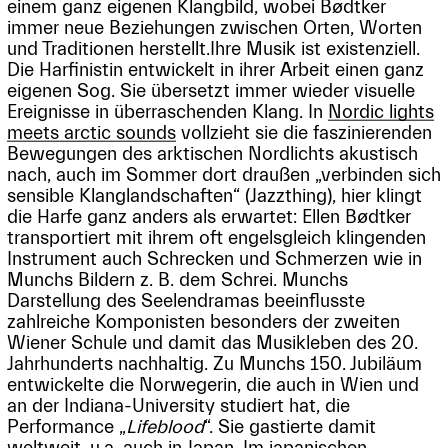
einem ganz eigenen Klangbild, wobei Bødtker
immer neue Beziehungen zwischen Orten, Worten
und Traditionen herstellt.Ihre Musik ist existenziell.
Die Harfinistin entwickelt in ihrer Arbeit einen ganz
eigenen Sog. Sie übersetzt immer wieder visuelle
Ereignisse in überraschenden Klang. In
Nordic lights
meets arctic sounds
vollzieht sie die faszinierenden
Bewegungen des arktischen Nordlichts akustisch
nach, auch im Sommer dort draußen „verbinden sich
sensible Klanglandschaften“ (Jazzthing), hier klingt
die Harfe ganz anders als erwartet: Ellen Bødtker
transportiert mit ihrem oft engelsgleich klingenden
Instrument auch Schrecken und Schmerzen wie in
Munchs Bildern z. B. dem Schrei. Munchs
Darstellung des Seelendramas beeinflusste
zahlreiche Komponisten besonders der zweiten
Wiener Schule und damit das Musikleben des 20.
Jahrhunderts nachhaltig. Zu Munchs 150. Jubiläum
entwickelte die Norwegerin, die auch in Wien und
an der Indiana-University studiert hat, die
Performance „
Lifeblood
“. Sie gastierte damit
weltweit, u.a. auch in Japan. Im japanischen