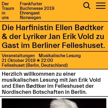
Der
Frankfurter
Traum
Buchmesse 2019
in
Ehrengast
uns
Norwegen
Die Harfinistin Ellen Bødtker
& der Lyriker Jan Erik Vold zu
Gast im Berliner Felleshuset.
Veranstaltungen
Musikalische Lesung
21 Oktober 2019

22:00
Felleshuset (Berlin, Deutschland)
Herzlich willkommen zu einer
musikalischen Lesung mit Jan Erik Vold
und Ellen Bødtker im Felleshuset der
Nordischen Botschaften in Berlin.