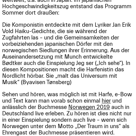
Hochgeschwindigkeitszug entstand das Programm
Sommer dort draußen:
Die Komponistin entdeckte mit dem Lyriker Jan Erik
Vold Haiku-Gedichte, die sie während der
Zugfahrten las – und die Gemeinsamkeiten der
vorbeiziehenden japanischen Dörfer mit den
norwegischen Siedlungen ihrer Erinnerung. Aus der
Auseinandersetzung mit Munch entwickelte
Bødtker auch die Einspielung Jeg ser („Ich sehe“). In
diesen Kompositionen macht die Harfenistin das
Nordlicht hörbar. Sie „malt das Universum mit
Musik“ (Byavisen Tønsberg)
Sehen und hören, was möglich ist mit Harfe, e-Bow
und Text kann man vorab schon einmal
hier
und
anlässlich der Buchmesse
Norwegen 2019
auch in
Deutschland live erleben. Zu hören ist dies nicht nur
in einer Einspielung sondern auch live – wenn sich
Norwegen unter dem Motto „Der Traum in uns“ als
Ehrengast der Buchmesse präsentieren wird.