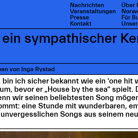
Nachrichten
Über 
Veranstaltungen
Norwe
Presse
Für B
Kontakt
Unser
 ein sympathischer Ke
ben von Inga Rystad
bin ich sicher bekannt wie ein ‘one hit
m, bevor er „House by the sea“ spielt. 
enn wir seinen beliebtesten Song mögen
ommt: eine Stunde mit wunderbaren, em
 unvergesslichen Songs aus seinem ne