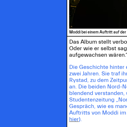
Moddi bei einem Auftritt auf de
Das Album stellt verb
Oder wie er selbst sag
aufgewachsen wären.
Die Geschichte hinter
zwei Jahren. Sie traf 
Rystad, zu dem Zeitpu
an. Die beiden Nord-N
blendend verstanden, u
Studentenzeitung „Norw
Gespräch, wie es manch
Auftritts von Moddi i
hier
).