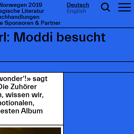
Norwegen 2019
Deutsch
gische Literatur
English
uchhandlungen
e Sponsoren & Partner
rl: Moddi besucht
 wonder‘!» sagt
Die Zuhörer
, wissen wir,
otionalen,
uesten Album