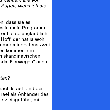
s handeln alle von
r Augen, wenn ich die
ön, dass sie es
nes in mein Programm
er hat so unglaublich
Hoff, der hat ja wohl
n immer mindestens zwei
rten kommen, um
em skandinavischen
„Marke Norwegen“ auch
eten?
nach Israel. Und der
srael als Anhänger des
etz eingeführt, mit