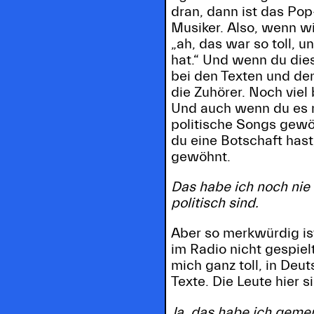
dran, dann ist das Pop
Musiker. Also, wenn w
„ah, das war so toll, 
hat.“ Und wenn du dies
bei den Texten und den
die Zuhörer. Noch viel
Und auch wenn du es ni
politische Songs gewö
du eine Botschaft has
gewöhnt.
Das habe ich noch nie 
politisch sind.
Aber so merkwürdig ist
im Radio nicht gespielt
mich ganz toll, in Deu
Texte. Die Leute hier s
Ja, das habe ich geme