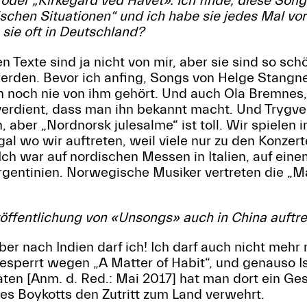
oder „Kirkegård ved Havet». Ich finde, diese Song
schen Situationen“ und ich habe sie jedes Mal vo
 sie oft in Deutschland?
 Texte sind ja nicht von mir, aber sie sind so sch
werden. Bevor ich anfing, Songs von Helge Stang
h noch nie von ihm gehört. Und auch Ola Bremnes, 
verdient, dass man ihn bekannt macht. Und Trygve 
 aber „Nordnorsk julesalme“ ist toll. Wir spiele
al wo wir auftreten, weil viele nur zu den Konze
Ich war auf nordischen Messen in Italien, auf ein
 Argentinien. Norwegische Musiker vertreten die 
röffentlichung von «Unsongs» auch in China auftr
ber nach Indien darf ich! Ich darf auch nicht mehr 
esperrt wegen „A Matter of Habit“, und genauso I
ten [Anm. d. Red.: Mai 2017] hat man dort ein Ges
 Boykotts den Zutritt zum Land verwehrt.