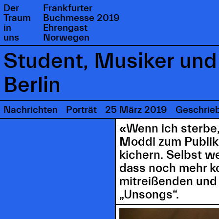
Der
Frankfurter
Traum
Buchmesse 2019
in
Ehrengast
uns
Norwegen
Student, Musiker und
Berlin
Nachrichten
Porträt
25 März 2019
Geschrie
«Wenn ich sterbe, 
Moddi zum Publiku
kichern. Selbst w
dass noch mehr k
mitreißenden und
„Unsongs“.