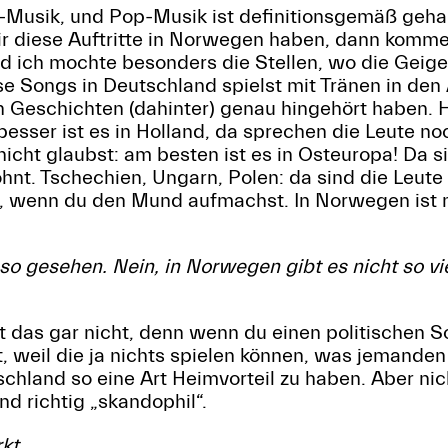
-Musik, und Pop-Musik ist definitionsgemäß gehal
ir diese Auftritte in Norwegen haben, dann komm
und ich mochte besonders die Stellen, wo die Geige
e Songs in Deutschland spielst mit Tränen in den 
 Geschichten (dahinter) genau hingehört haben. H
 besser ist es in Holland, da sprechen die Leute no
cht glaubst: am besten ist es in Osteuropa! Da s
hnt. Tschechien, Ungarn, Polen: da sind die Leut
t, wenn du den Mund aufmachst. In Norwegen ist 
so gesehen. Nein, in Norwegen gibt es nicht so vie
 das gar nicht, denn wenn du einen politischen So
, weil die ja nichts spielen können, was jemanden v
tschland so eine Art Heimvorteil zu haben. Aber ni
ind richtig „skandophil“.
rkt…