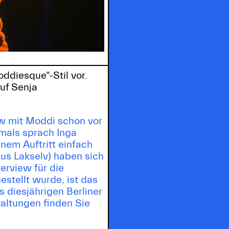
ddiesque“-Stil vor.
auf Senja
ew mit Moddi schon vor
amals sprach Inga
nem Auftritt einfach
us Lakselv) haben sich
erview für die
estellt wurde, ist das
s diesjährigen Berliner
altungen finden Sie