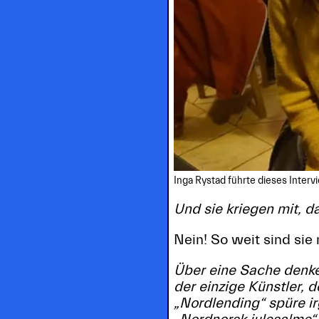
Inga Rystad führte dieses Interv
Und sie kriegen mit, 
Nein! So weit sind sie 
Über eine Sache denke 
der einzige Künstler, 
„Nordlending“ spüre i