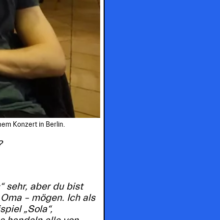
nem Konzert in Berlin.
?
 sehr, aber du bist
e Oma – mögen. Ich als
piel „Sola“,