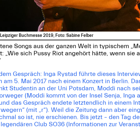
r Leipziger Buchmesse 2019, Foto: Sabine Felber
otene Songs aus der ganzen Welt in typischem „Mo
t: „Wie sich Pussy Riot angehört hätte, wenn sie 
“
 dem Gespräch: Inga Rystad führte dieses Intervi
ihn am 5. Mai 2017 nach einem Konzert in Berlin. D
nkt Studentin an der Uni Potsdam, Moddi nach sei
orweger (Moddi kommt von der Insel Senja, Inga a
nd das Gespräch endete letztendlich in einem Int
egern“ (mit „r“). Weil die Zeitung dann aber eing
mal so ist, nie erschienen. Bis jetzt – den Tag de
m legendären Club SO36 (Informationen zur Veranst