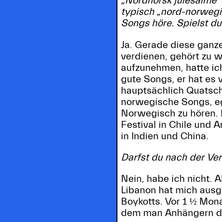
„Nordnorsk julesalme“ 
typisch „nord-norwegi
Songs höre. Spielst du
Ja. Gerade diese ganzen
verdienen, gehört zu 
aufzunehmen, hatte ic
gute Songs, er hat es 
hauptsächlich Quatsch,
norwegische Songs, eg
Norwegisch zu hören. 
Festival in Chile und
in Indien und China.
Darfst du nach der Ve
Nein, habe ich nicht. A
Libanon hat mich ausg
Boykotts. Vor 1 ½ Mona
dem man Anhängern des