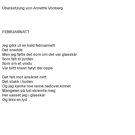
Übersetzung von Annette Vonberg

FEBRUARNATT

Jeg gikk ut en kald februarnatt

Det snedde

Men jeg følte det som om det var glasskår

Som falt til jorden

Som om et vindu 

Var blitt knust høyt der oppe

Det falt mot ansiktet mitt

Det stakk i huden

Og jeg kjente noe renne nedover kinnet

Mangelen på lyd skremte meg

Her vasset jeg i glasskår 

Og ikke en lyd ...
