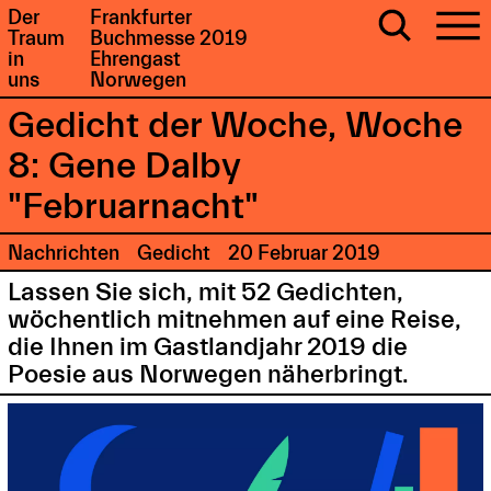
Der
Frankfurter
Traum
Buchmesse 2019
in
Ehrengast
uns
Norwegen
Gedicht der Woche, Woche
8: Gene Dalby
"Februarnacht"
Nachrichten
Gedicht
20 Februar 2019
Lassen Sie sich, mit 52 Gedichten,
wöchentlich mitnehmen auf eine Reise,
die Ihnen im Gastlandjahr 2019 die
Poesie aus Norwegen näherbringt.