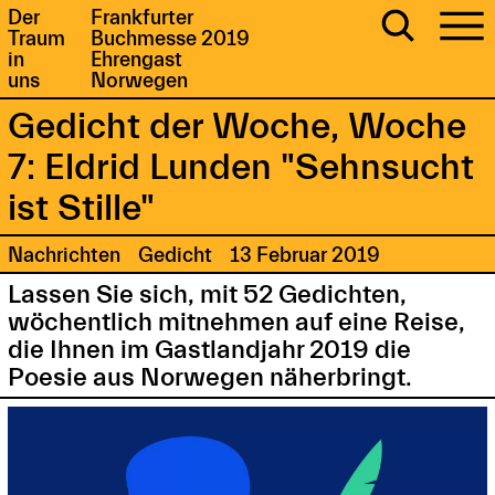
Der
Frankfurter
Traum
Buchmesse 2019
in
Ehrengast
uns
Norwegen
Gedicht der Woche, Woche
7: Eldrid Lunden "Sehnsucht
ist Stille"
Nachrichten
Gedicht
13 Februar 2019
Lassen Sie sich, mit 52 Gedichten,
wöchentlich mitnehmen auf eine Reise,
die Ihnen im Gastlandjahr 2019 die
Poesie aus Norwegen näherbringt.