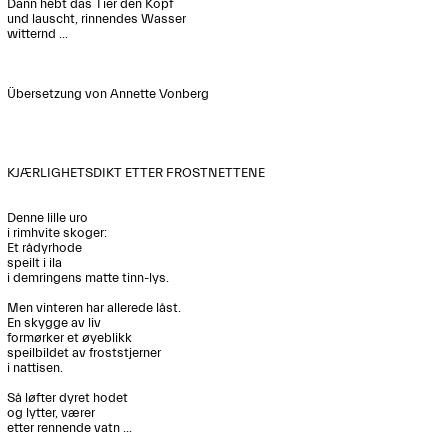
Dann hebt das Tier den Kopf

und lauscht, rinnendes Wasser

witternd ...

Übersetzung von Annette Vonberg 

KJÆRLIGHETSDIKT ETTER FROSTNETTENE

Denne lille uro

i rimhvite skoger:

Et rådyrhode

speilt i ila

i demringens matte tinn-lys.

Men vinteren har allerede låst.

En skygge av liv

formørker et øyeblikk

speilbildet av froststjerner

i nattisen.

Så løfter dyret hodet

og lytter, værer

etter rennende vatn ...
