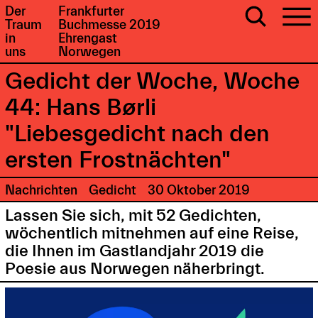
Der
Frankfurter
Traum
Buchmesse 2019
in
Ehrengast
uns
Norwegen
Gedicht der Woche, Woche
44: Hans Børli
"Liebesgedicht nach den
ersten Frostnächten"
Nachrichten
Gedicht
30 Oktober 2019
Lassen Sie sich, mit 52 Gedichten,
wöchentlich mitnehmen auf eine Reise,
die Ihnen im Gastlandjahr 2019 die
Poesie aus Norwegen näherbringt.