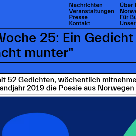
Nachrichten
Über 
Veranstaltungen
Norwe
Presse
Für B
Kontakt
Unser
oche 25: Ein Gedicht
cht munter"
mit 52 Gedichten, wöchentlich mitnehme
landjahr 2019 die Poesie aus Norwegen 