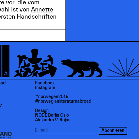
e vor, die vom
ahl ist von
Annette
ersten Handschriften
oad
Facebook
Instagram
#norwegen2019
#norwegianliteratureabroad
7
Design
NODE Berlin Oslo
Alejandro V. Rojas
Abonnieren