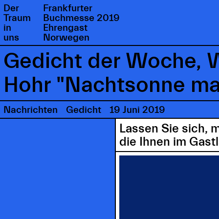
Der
Frankfurter
Traum
Buchmesse 2019
in
Ehrengast
uns
Norwegen
Gedicht der Woche, W
Hohr "Nachtsonne ma
Nachrichten
Gedicht
19 Juni 2019
Lassen Sie sich, 
die Ihnen im Gast