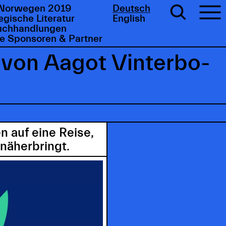
Norwegen 2019
Deutsch
gische Literatur
English
uchhandlungen
e Sponsoren & Partner
 von Aagot Vinterbo-
n auf eine Reise,
näherbringt.