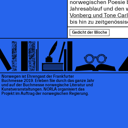
norwegischen Poesie b
Jahresablauf und den w
Vonberg und Tone Car
bis hin zu zeitgenössi
Gedicht der Woche
Norwegen ist Ehrengast der Frankfurter
Buchmesse 2019. Erleben Sie durch das ganze Jahr
und auf der Buchmesse norwegische Literatur und
Kunstveranstaltungen. NORLA organisiert das
Projekt im Auftrag der norwegischen Regierung.