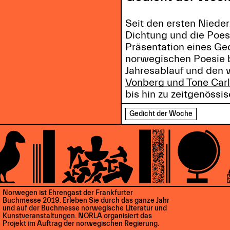
Seit den ersten Niede
Dichtung und die Poes
Präsentation eines Ged
norwegischen Poesie b
Jahresablauf und den w
Vonberg und Tone Car
bis hin zu zeitgenössi
Gedicht der Woche
Norwegen ist Ehrengast der Frankfurter
Buchmesse 2019. Erleben Sie durch das ganze Jahr
und auf der Buchmesse norwegische Literatur und
Kunstveranstaltungen. NORLA organisiert das
Projekt im Auftrag der norwegischen Regierung.