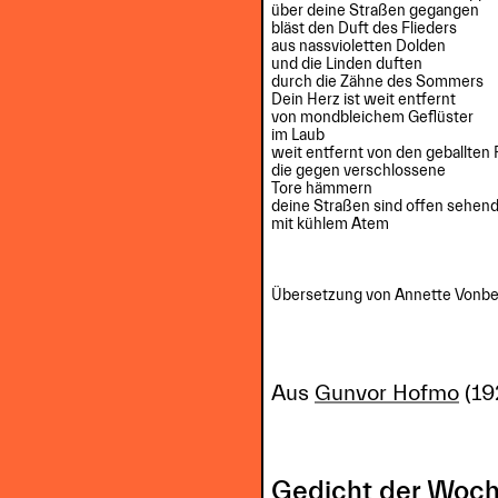
über deine Straßen gegangen

bläst den Duft des Flieders

aus nassvioletten Dolden

und die Linden duften

durch die Zähne des Sommers

Dein Herz ist weit entfernt

von mondbleichem Geflüster

im Laub

weit entfernt von den geballten 
die gegen verschlossene 

Tore hämmern

deine Straßen sind offen sehend
mit kühlem Atem

Übersetzung von Annette Vonber
Aus
Gunvor Hofmo
(19
Gedicht der Woch