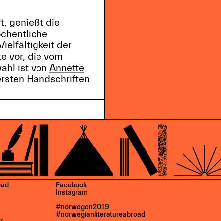
t, genießt die
öchentliche
ielfältigkeit der
e vor, die vom
ahl ist von
Annette
ersten Handschriften
oad
Facebook
Instagram
#norwegen2019
#norwegianliteratureabroad