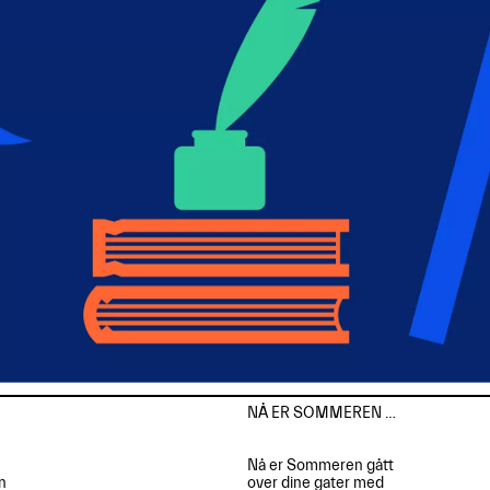
NÅ ER SOMMEREN …

Nå er Sommeren gått



over dine gater med
