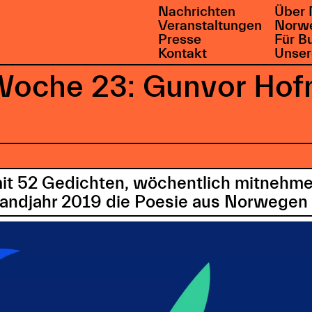
Nachrichten
Über 
Veranstaltungen
Norwe
Presse
Für B
Kontakt
Unser
Woche 23: Gunvor Hofm
mit 52 Gedichten, wöchentlich mitnehme
landjahr 2019 die Poesie aus Norwegen 