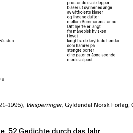
prustende svale lepper

blåser ut syrinenes ange

av våtfiolette klaser

og lindene dufter

mellom Sommerens tenner

Ditt hjerte er langt

fra måneblek hvisken

i løvet

Fäusten

langt fra de knyttede hender

som hamrer på

stengte porter



dine gater er åpne seende

med sval pust

g 

21–1995),
Veisperringer
, Gyldendal Norsk Forlag, 
e. 52 Gedichte durch das Jahr