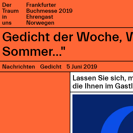
Der
Frankfurter
Traum
Buchmesse 2019
in
Ehrengast
uns
Norwegen
Gedicht der Woche, 
Sommer..."
Nachrichten
Gedicht
5 Juni 2019
Lassen Sie sich, 
die Ihnen im Gast