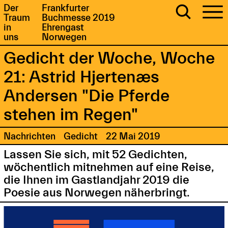
Der
Frankfurter
Traum
Buchmesse 2019
in
Ehrengast
uns
Norwegen
Gedicht der Woche, Woche
21: Astrid Hjertenæs
Andersen "Die Pferde
stehen im Regen"
Nachrichten
Gedicht
22 Mai 2019
Lassen Sie sich, mit 52 Gedichten,
wöchentlich mitnehmen auf eine Reise,
die Ihnen im Gastlandjahr 2019 die
Poesie aus Norwegen näherbringt.