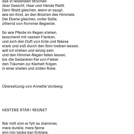
das in reißenden Strömen

über Gesicht, Haar und Hände fließt.

Dem Wald gleichen, wenn er saugt,

wie ein Kind, an den Brüsten des Himmels.

Der Ebene gleichen, voller Süße,

zitternd von frommer Begierde.

So wie Pferde im Regen stehen,

lauschend mit nassen Flanken,

und sich den Duft von Erde und Nässe

stark und süß durch den Sinn treiben lassen,

will ich stehen und einzig sein

und den Himmel-Regen fallen lassen,

bis die Gedanken frei von Fieber

den Träumen zur Klarheit folgen

in einer steilen und stillen Ruhe.

Übersetzung von Annette Vonberg

HESTENE STÅR I REGNET

Når mitt sinn er fylt av drømmer,

mere dunkle, mere fjerne

enn min tanke kan forklare,
