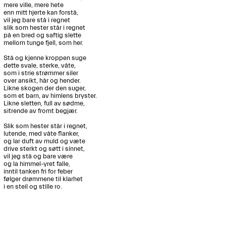
mere ville, mere hete

enn mitt hjerte kan forstå,

vil jeg bare stå i regnet

slik som hester står i regnet

på en bred og saftig slette

mellom tunge fjell, som her.

Stå og kjenne kroppen suge

dette svale, sterke, våte,

som i strie strømmer siler

over ansikt, hår og hender.

Likne skogen der den suger,

som et barn, av himlens bryster.

Likne sletten, full av sødme, 

sitrende av fromt begjær.

Slik som hester står i regnet,

lutende, med våte flanker,

og lar duft av muld og væte

drive sterkt og søtt i sinnet,

vil jeg stå og bare være

og la himmel-yret falle,

inntil tanken fri for feber

følger drømmene til klarhet

i en steil og stille ro.
