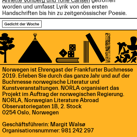
Annette Vonberg und Tone Carlsen
getroffen
worden und umfasst Lyrik von den ersten
Handschriften bis hin zu zeitgenössischer Poesie.
Gedicht der Woche
Norwegen ist Ehrengast der Frankfurter Buchmesse
2019. Erleben Sie durch das ganze Jahr und auf der
Buchmesse norwegische Literatur und
Kunstveranstaltungen. NORLA organisiert das
Projekt im Auftrag der norwegischen Regierung.
NORLA, Norwegian Literature Abroad
Observatoriegaten 1B, 2. Stock
0254 Oslo, Norwegen
Geschäftsführerin: Margit Walsø
Organisationsnummer: 981 242 297