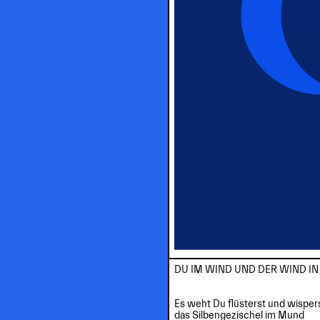
DU IM WIND UND DER WIND IN 
Es weht Du flüsterst und wispers
das Silbengezischel im Mund
