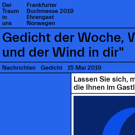
Der
Frankfurter
Traum
Buchmesse 2019
in
Ehrengast
uns
Norwegen
Gedicht der Woche, 
und der Wind in dir"
Nachrichten
Gedicht
15 Mai 2019
Lassen Sie sich, 
die Ihnen im Gast