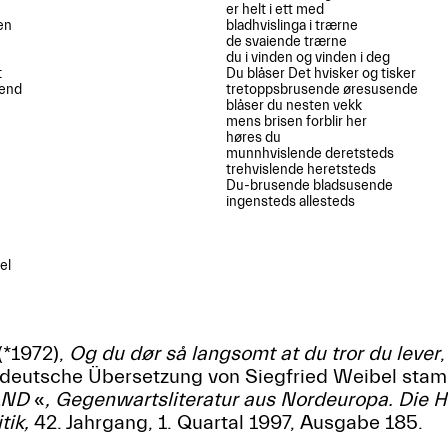
er helt i ett med

n

bladhvislinga i trærne

de svaiende trærne

du i vinden og vinden i deg



Du blåser Det hvisker og tisker

end

tretoppsbrusende øresusende

blåser du nesten vekk

mens brisen forblir her

høres du 

munnhvislende deretsteds

trehvislende heretsteds

Du-brusende bladsusende

ingensteds allesteds

l 

(*1972),
Og du dør så langsomt at du tror du lever
e deutsche Übersetzung von Siegfried Weibel sta
RAND
«
, Gegenwartsliteratur aus Nordeuropa. Die Ho
itik,
42. Jahrgang, 1. Quartal 1997, Ausgabe 185.