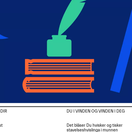
DIR

DU I VINDEN OG VINDEN I DEG

t

Det blåser Du hvisker og tisker

stavelseshvislinga i munnen
