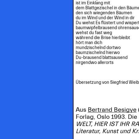
ist im Einklang mit

dem Blattgezischel in den Bäume
den sich wiegenden Bäumen

du im Wind und der Wind in dir

Du wehst Es flüstert und wispert
baumwipfelbrausend ohrensaus
wehst du fast weg

während die Brise hierbleibt

hört man dich 

mundzischelnd dortwo

baumzischelnd hierwo

Du-brausend blattsausend

nirgendwo allerorts

Übersetzung von Siegfried Weibe
Aus
Bertrand Besigye
Forlag, Oslo 1993. Di
WELT, HIER IST IHR 
Literatur, Kunst und Kr