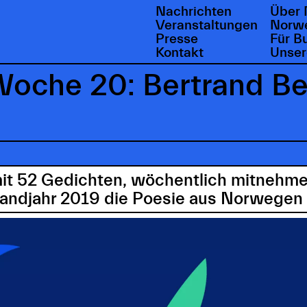
Nachrichten
Über 
Veranstaltungen
Norwe
Presse
Für B
Kontakt
Unser
Woche 20: Bertrand Be
mit 52 Gedichten, wöchentlich mitnehme
landjahr 2019 die Poesie aus Norwegen 