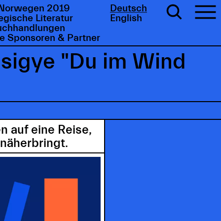
Norwegen 2019
Deutsch
gische Literatur
English
uchhandlungen
e Sponsoren & Partner
sigye "Du im Wind
n auf eine Reise,
näherbringt.