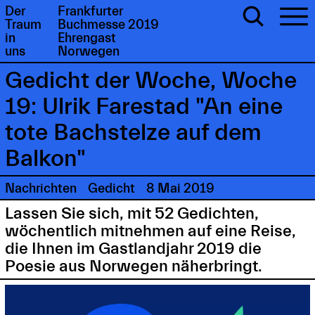
Der
Frankfurter
Traum
Buchmesse 2019
in
Ehrengast
uns
Norwegen
Gedicht der Woche, Woche
19: Ulrik Farestad "An eine
tote Bachstelze auf dem
Balkon"
Nachrichten
Gedicht
8 Mai 2019
Lassen Sie sich, mit 52 Gedichten,
wöchentlich mitnehmen auf eine Reise,
die Ihnen im Gastlandjahr 2019 die
Poesie aus Norwegen näherbringt.