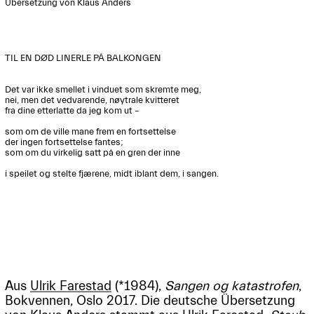
Übersetzung von Klaus Anders

TIL EN DØD LINERLE PÅ BALKONGEN

Det var ikke smellet i vinduet som skremte meg,

nei, men det vedvarende, nøytrale kvitteret

fra dine etterlatte da jeg kom ut –

som om de ville mane frem en fortsettelse

der ingen fortsettelse fantes;

som om du virkelig satt på en gren der inne

i speilet og stelte fjærene, midt iblant dem, i sangen.

Aus
Ulrik Farestad
(*1984),
Sangen og katastrofen
,
Bokvennen, Oslo 2017. Die deutsche Übersetzung