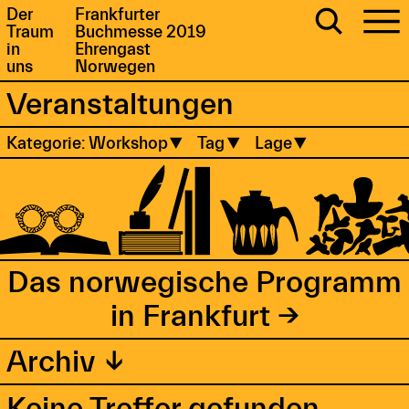
Der
Frankfurter
Traum
Buchmesse 2019
in
Ehrengast
uns
Norwegen
Veranstaltungen
Kategorie: Workshop
Tag
Lage
Das norwegische Programm
in Frankfurt →
Archiv ↓
Keine Treffer gefunden