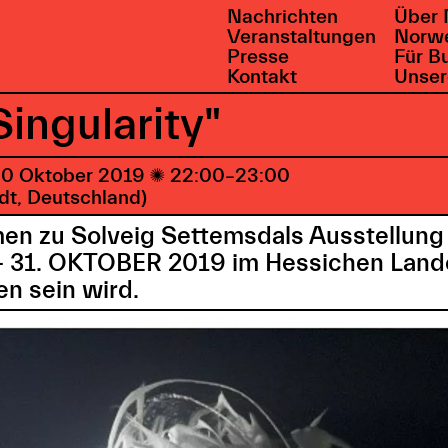
Nachrichten
Über 
Veranstaltungen
Norwe
Presse
Für B
Kontakt
Unser
ingularity"
0 Oktober 2019

22:00–23:00
t, Deutschland)
en zu Solveig Settemsdals Ausstellung "
- 31. OKTOBER 2019 im Hessichen La
n sein wird.