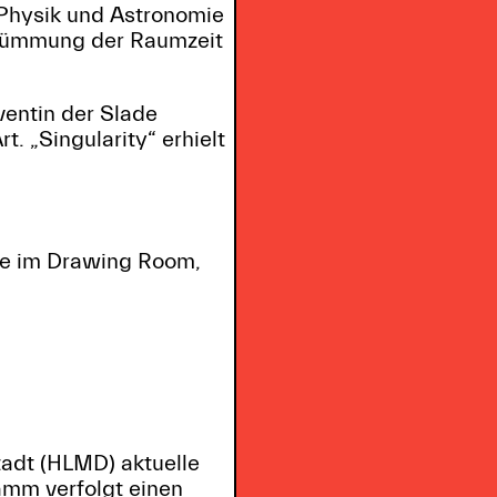
. Physik und Astronomie
 Krümmung der Raumzeit
lventin der Slade
t. „Singularity“ erhielt
le im Drawing Room,
adt (HLMD) aktuelle
ramm verfolgt einen