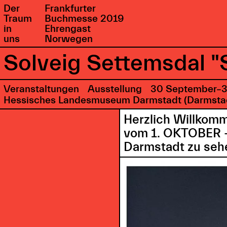
Der
Frankfurter
Traum
Buchmesse 2019
in
Ehrengast
uns
Norwegen
Solveig Settemsdal "S
Veranstaltungen
Ausstellung
30 September–3
Hessisches Landesmuseum Darmstadt (Darmstad
Herzlich Willkomm
vom 1. OKTOBER 
Darmstadt zu sehe