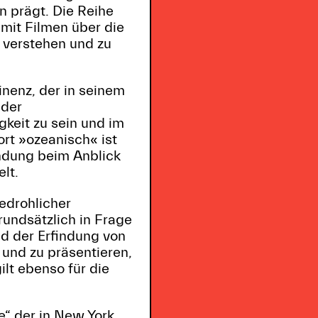
n prägt. Die Reihe
mit Filmen über die
 verstehen und zu
nenz, der in seinem
 der
keit zu sein und im
rt »ozeanisch« ist
indung beim Anblick
lt.
edrohlicher
rundsätzlich in Frage
d der Erfindung von
 und zu präsentieren,
lt ebenso für die
e“ der in New York