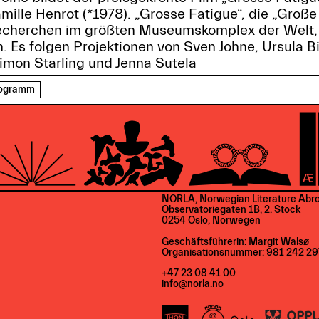
ille Henrot (*1978). „Grosse Fatigue“, die „Große
cherchen im größten Museumskomplex der Welt,
n. Es folgen Projektionen von Sven Johne, Ursula B
Simon Starling und Jenna Sutela
rogramm
NORLA, Norwegian Literature Abr
Observatoriegaten 1B, 2. Stock
0254 Oslo, Norwegen
Geschäftsführerin: Margit Walsø
Organisationsnummer: 981 242 29
+47 23 08 41 00
info@norla.no