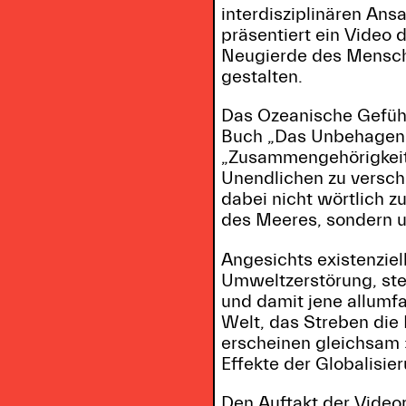
interdisziplinären Ans
präsentiert ein Video
Neugierde des Mensche
gestalten.
Das Ozeanische Gefühl
Buch „Das Unbehagen i
„Zusammengehörigkeit 
Unendlichen zu versch
dabei nicht wörtlich z
des Meeres, sondern u
Angesichts existenzie
Umweltzerstörung, ste
und damit jene allumf
Welt, das Streben die 
erscheinen gleichsam 
Effekte der Globalisie
Den Auftakt der Videor