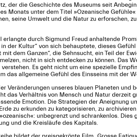
atz, der die Geschichte des Museums seit Anbegin
 des Monats unter dem Titel »Ozeanische Gefühle« 
n, seine Umwelt und die Natur zu erforschen, zu
 erlangte durch Sigmund Freud anhaltende Promi
n der Kultur“ von sich behauptete, dieses Gefühl
mit dem Ganzen“, die Sehnsucht, ein Teil der Ewig
melzen, nicht in sich entdecken zu können. Das Wo
u verstehen. Es geht nicht um eine spezielle Empf
m das allgemeine Gefühl des Einsseins mit der We
ller Veränderungen unseres blauen Planeten und b
ht das Verhältnis von Mensch und Natur derzeit g
assende Emotion. Die Strategien der Aneignung un
Erde zu erkunden zu kategorisieren, zu archivieren
»ozeanisch«: unbegrenzt und schrankenlos. Dies gi
rung und die Kreisläufe des Kapitals.
eihe bildet der preisgekrönte Film „Grosse Fatigu