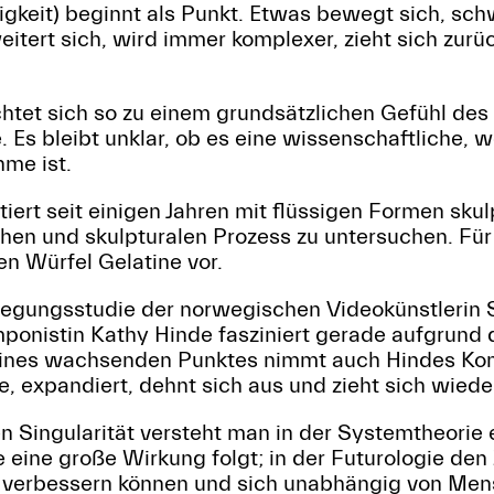
tigkeit) beginnt als Punkt. Etwas bewegt sich, schw
eitert sich, wird immer komplexer, zieht sich zurüc
htet sich so zu einem grundsätzlichen Gefühl d
. Es bleibt unklar, ob es eine wissenschaftliche,
me ist.
ert seit einigen Jahren mit flüssigen Formen sku
chen und skulpturalen Prozess zu untersuchen. Für 
en Würfel Gelatine vor.
egungsstudie der norwegischen Videokünstlerin 
mponistin Kathy Hinde fasziniert gerade aufgrund
eines wachsenden Punktes nimmt auch Hindes Kom
le, expandiert, dehnt sich aus und zieht sich wie
n Singularität versteht man in der Systemtheorie 
e eine große Wirkung folgt; in der Futurologie den
 verbessern können und sich unabhängig von Men