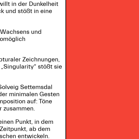
illt in der Dunkelheit
k und stößt in eine
es Wachsens und
 womöglich
lpturaler Zeichnungen,
„Singularity“ stößt sie
Solveig Settemsdal
 der minimalen Gesten
position auf: Töne
der zusammen.
einen Punkt, in dem
 Zeitpunkt, ab dem
schen entwickeln.