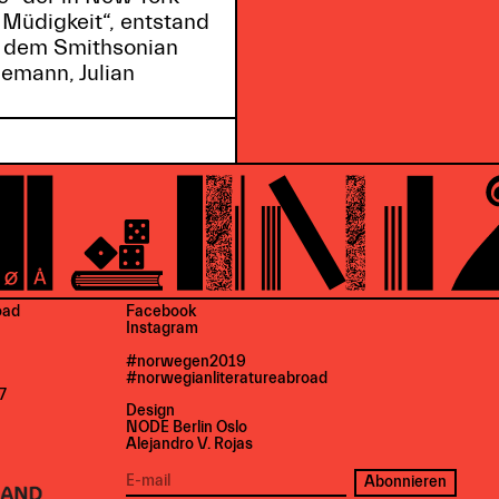
 Müdigkeit“, entstand
 dem Smithsonian
iemann, Julian
oad
Facebook
Instagram
#norwegen2019
#norwegianliteratureabroad
7
Design
NODE Berlin Oslo
Alejandro V. Rojas
Abonnieren