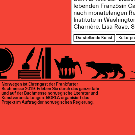
lebenden Französin Cam
nach monatelangen Re
Institute in Washingto
Charrière, Lisa Rave, 
Darstellende Kunst
Kulturp
Norwegen ist Ehrengast der Frankfurter
Buchmesse 2019. Erleben Sie durch das ganze Jahr
und auf der Buchmesse norwegische Literatur und
Kunstveranstaltungen. NORLA organisiert das
Projekt im Auftrag der norwegischen Regierung.