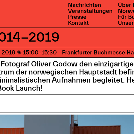
Nachrichten
Über 
Veranstaltungen
Norwe
Presse
Für B
Kontakt
Unser
2014-2019
r 2019

15:00–15:30
Frankfurter Buchmesse Hal
r Fotograf Oliver Godow den einzigartig
trum der norwegischen Hauptstadt befin
nimalistischen Aufnahmen begleitet. He
Book Launch!