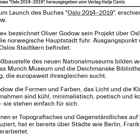
dows "Oslo 2014-2019", herausgegeben vom Verlag Hatje Cantz.
zum Launch des Buches "
Oslo 2014-2019
", erschi
ow.
ie« bezeichnet Oliver Godow sein Projekt über Oslo
die norwegische Hauptstadt fuhr. Ausgangspunkt
Oslos Stadtkern befindet:
ßbaustelle des neuen Nationalmuseums bilden w
as Munch Museum und die Deichmanske Bibliothe
g, die europaweit ihresgleichen sucht.
dow die Formen und Farben, das Licht und die Kla
fnahmen sind kühl, minimalistisch, poetisch und 
sie stehen einfach für sich.
denen er Topografisches und Gegenständliches auf
iert, hat er bereits über Städte wie Berlin, Frank
erarbeitet.