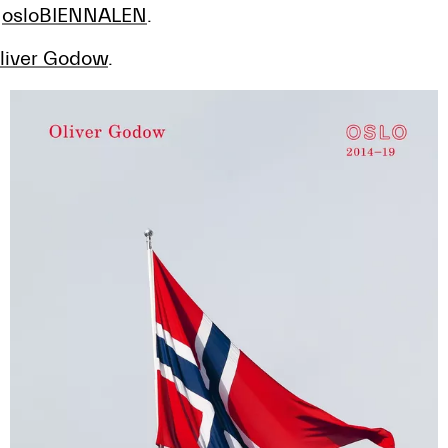
r
osloBIENNALEN
.
liver Godow
.