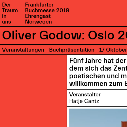
Der
Frankfurter
Traum
Buchmesse 2019
in
Ehrengast
uns
Norwegen
Oliver Godow: Oslo 
Veranstaltungen
Buchpräsentation
17 Oktobe
Fünf Jahre hat de
dem sich das Zen
poetischen und mi
willkommen zum 
Veranstalter
Hatje Cantz