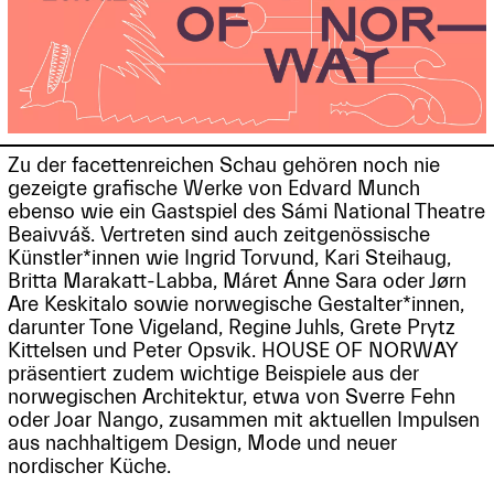
Zu der facettenreichen Schau gehören noch nie
gezeigte grafische Werke von Edvard Munch
ebenso wie ein Gastspiel des Sámi National Theatre
Beaivváš. Vertreten sind auch zeitgenössische
Künstler*innen wie Ingrid Torvund, Kari Steihaug,
Britta Marakatt-Labba, Máret Ánne Sara oder Jørn
Are Keskitalo sowie norwegische Gestalter*innen,
darunter Tone Vigeland, Regine Juhls, Grete Prytz
Kittelsen und Peter Opsvik. HOUSE OF NORWAY
präsentiert zudem wichtige Beispiele aus der
norwegischen Architektur, etwa von Sverre Fehn
oder Joar Nango, zusammen mit aktuellen Impulsen
aus nachhaltigem Design, Mode und neuer
nordischer Küche.