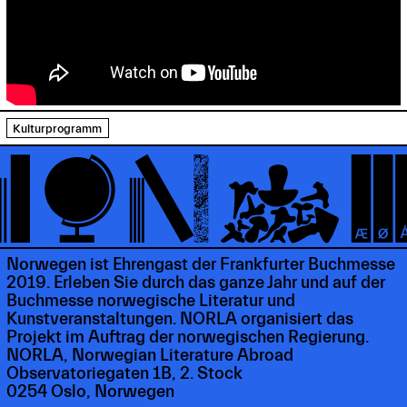
Kulturprogramm
Norwegen ist Ehrengast der Frankfurter Buchmesse
2019. Erleben Sie durch das ganze Jahr und auf der
Buchmesse norwegische Literatur und
Kunstveranstaltungen. NORLA organisiert das
Projekt im Auftrag der norwegischen Regierung.
NORLA, Norwegian Literature Abroad
Observatoriegaten 1B, 2. Stock
0254 Oslo, Norwegen