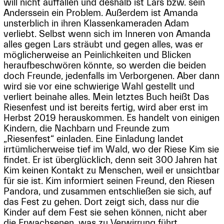
will nicht auffallen und deshalb ist Lars bzw. sein
Anderssein ein Problem. Außerdem ist Amanda
unsterblich in ihren Klassenkameraden Adam
verliebt. Selbst wenn sich im Inneren von Amanda
alles gegen Lars sträubt und gegen alles, was er
möglicherweise an Peinlichkeiten und Blicken
heraufbeschwören könnte, so werden die beiden
doch Freunde, jedenfalls im Verborgenen. Aber dann
wird sie vor eine schwierige Wahl gestellt und
verliert beinahe alles. Mein letztes Buch heißt Das
Riesenfest und ist bereits fertig, wird aber erst im
Herbst 2019 herauskommen. Es handelt von einigen
Kindern, die Nachbarn und Freunde zum
„Riesenfest“ einladen. Eine Einladung landet
irrtümlicherweise tief im Wald, wo der Riese Kim sie
findet. Er ist überglücklich, denn seit 300 Jahren hat
Kim keinen Kontakt zu Menschen, weil er unsichtbar
für sie ist. Kim informiert seinen Freund, den Riesen
Pandora, und zusammen entschließen sie sich, auf
das Fest zu gehen. Dort zeigt sich, dass nur die
Kinder auf dem Fest sie sehen können, nicht aber
die Erwachsenen, was zu Verwirrung führt.