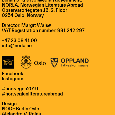
behalf of the Norwegian government.
NORLA, Norwegian Literature Abroad
Observatoriegaten 1B, 2. Floor
0254 Oslo, Norway
Director: Margit Walsø
VAT Registration number: 981 242 297
+47 23 08 41 00
info@norla.no
Facebook
Instagram
#norwegen2019
#norwegianliteratureabroad
Design
NODE Berlin Oslo
Alejandro V. Rojas