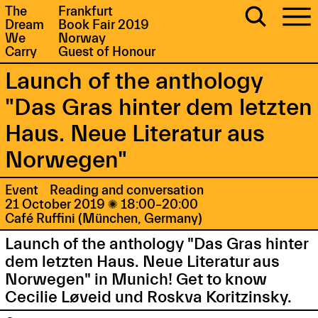
The
Frankfurt
Dream
Book Fair 2019
We
Norway
Carry
Guest of Honour
Launch of the anthology
"Das Gras hinter dem letzten
Haus. Neue Literatur aus
Norwegen"
Event
Reading and conversation
21 October 2019

18:00–20:00
Café Ruffini (München, Germany)
Launch of the anthology "Das Gras hinter
dem letzten Haus. Neue Literatur aus
Norwegen" in Munich! Get to know
Cecilie Løveid und Roskva Koritzinsky.